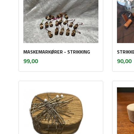
MASKEMARKØRER - STRIKKING
STRIKK
inkl.
i
Pris
Pris
99,00
90,00
mva.
m
Kjøp