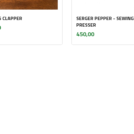
S CLAPPER
SERGER PEPPER - SEWING
inkl.
PRESSER
0
mva.
inkl.
Pris
450,00
mva.
Kjøp
Kjøp