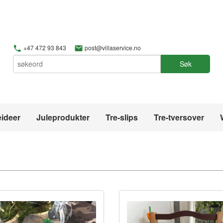
+47 472 93 843
post@villaservice.no
Søk
ideer
Juleprodukter
Tre-slips
Tre-tversover