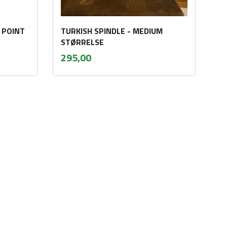
 POINT
TURKISH SPINDLE - MEDIUM
STØRRELSE
inkl.
Pris
295,00
mva.
Kjøp