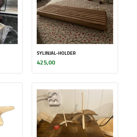
SYLINJAL-HOLDER
inkl.
Pris
425,00
mva.
Kjøp