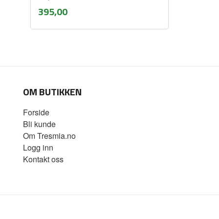
inkl.
Pris
395,00
mva.
Kjøp
OM BUTIKKEN
Forside
Bli kunde
Om Tresmia.no
Logg inn
Kontakt oss