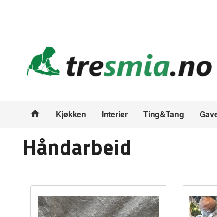
Gå
Lukk
til
innholdet
Produkter
Kjøkken
Interiør
Ting&Tang
Gave
Håndarbeid