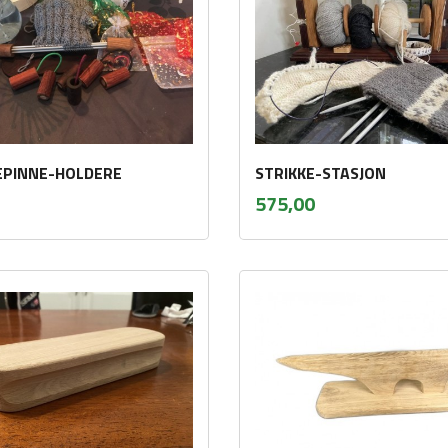
EPINNE-HOLDERE
STRIKKE-STASJON
nkl.
inkl.
Pris
575,00
va.
mva.
Kjøp
Kjøp