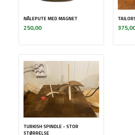
NÅLEPUTE MED MAGNET
TAILOR
inkl.
Pris
Pris
250,00
375,0
mva.
Kjøp
TURKISH SPINDLE - STOR
STØRRELSE