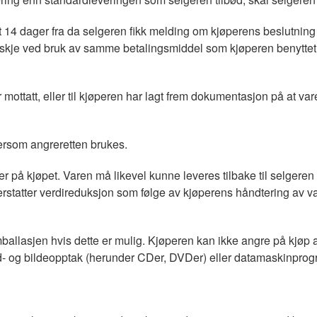
t 14 dager fra da selgeren fikk melding om kjøperens beslutnin
en skje ved bruk av samme betalingsmiddel som kjøperen benyttet
 mottatt, eller til kjøperen har lagt frem dokumentasjon på at var
rsom angreretten brukes.
er på kjøpet. Varen må likevel kunne leveres tilbake til selger
rstatter verdireduksjon som følge av kjøperens håndtering av v
mballasjen hvis dette er mulig. Kjøperen kan ikke angre på kjøp a
 lyd- og bildeopptak (herunder CDer, DVDer) eller datamaskinprog