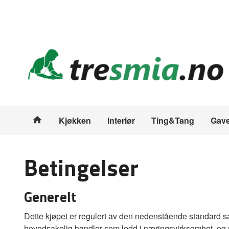
Gå
Lukk
til
innholdet
Produkter
Kjøkken
Interiør
Ting&Tang
Gave
Betingelser
Generelt
Dette kjøpet er regulert av den nedenstående standard sal
hovedsakelig handler som ledd i næringsvirksomhet, og n