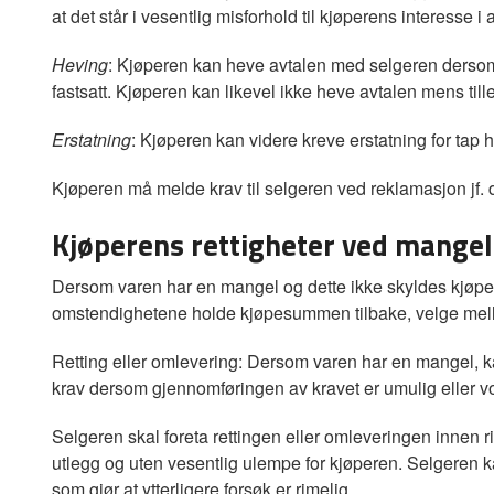
at det står i vesentlig misforhold til kjøperens interesse i
Heving
: Kjøperen kan heve avtalen med selgeren dersom f
fastsatt. Kjøperen kan likevel ikke heve avtalen mens tille
Erstatning
: Kjøperen kan videre kreve erstatning for tap h
Kjøperen må melde krav til selgeren ved reklamasjon jf.
Kjøperens rettigheter ved mangel
Dersom varen har en mangel og dette ikke skyldes kjøperen
omstendighetene holde kjøpesummen tilbake, velge mellom
Retting eller omlevering: Dersom varen har en mangel, k
krav dersom gjennomføringen av kravet er umulig eller v
Selgeren skal foreta rettingen eller omleveringen innen rim
utlegg og uten vesentlig ulempe for kjøperen. Selgeren k
som gjør at ytterligere forsøk er rimelig.