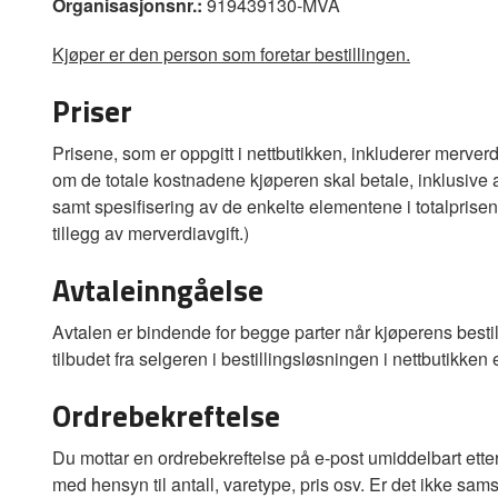
Organisasjonsnr.:
919439130-MVA
Kjøper er den person som foretar bestillingen.
Priser
Prisene, som er oppgitt i nettbutikken, inkluderer merverd
om de totale kostnadene kjøperen skal betale, inklusive al
samt spesifisering av de enkelte elementene i totalprisen, 
tillegg av merverdiavgift.)
Avtaleinngåelse
Avtalen er bindende for begge parter når kjøperens bestilli
tilbudet fra selgeren i bestillingsløsningen i nettbutikken e
Ordrebekreftelse
Du mottar en ordrebekreftelse på e-post umiddelbart ette
med hensyn til antall, varetype, pris osv. Er det ikke sa