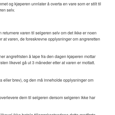
met og kjøperen unnlater å overta en vare som er stilt til
ren selv.
returnere varen til selgeren selv om det ikke er noen
er at varen, de foreskrevne opplysninger om angreretten
r angrefristen å løpe fra den dagen kjøperen mottar
sten likevel gå ut 3 måneder etter at varen er mottatt.
aks eller brev), og den må inneholde opplysninger om
 overlevere dem til selgeren dersom selgeren ikke har
likevel ikke betale tilleggskostnadene dette medførte.