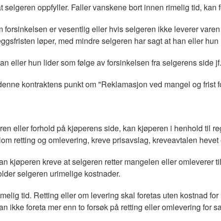
 at selgeren oppfyller. Faller vanskene bort innen rimelig tid, kan
orsinkelsen er vesentlig eller hvis selgeren ikke leverer varen 
ggsfristen løper, med mindre selgeren har sagt at han eller hun ik
an eller hun lider som følge av forsinkelsen fra selgerens side j
 denne kontraktens punkt om "Reklamasjon ved mangel og frist fo
 eller forhold på kjøperens side, kan kjøperen i henhold til regl
 retting og omlevering, kreve prisavslag, kreveavtalen hevet o
an kjøperen kreve at selgeren retter mangelen eller omleverer t
older selgeren urimelige kostnader.
elig tid. Retting eller om levering skal foretas uten kostnad for 
an ikke foreta mer enn to forsøk på retting eller omlevering fo