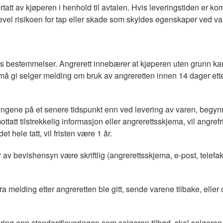
tatt av kjøperen i henhold til avtalen. Hvis leveringstiden er kom
kevel risikoen for tap eller skade som skyldes egenskaper ved va
s bestemmelser. Angrerett innebærer at kjøperen uten grunn kan 
må gi selger melding om bruk av angreretten innen 14 dager ett
gene på et senere tidspunkt enn ved levering av varen, begynne
tt tilstrekkelig informasjon eller angrerettsskjema, vil angrefri
 hele tatt, vil fristen være 1 år.
r av bevishensyn være skriftlig (angrerettsskjema, e-post, telef
 melding etter angreretten ble gitt, sende varene tilbake, eller
ring enn standardleveringen som selgeren tilbød, skal selgeren 