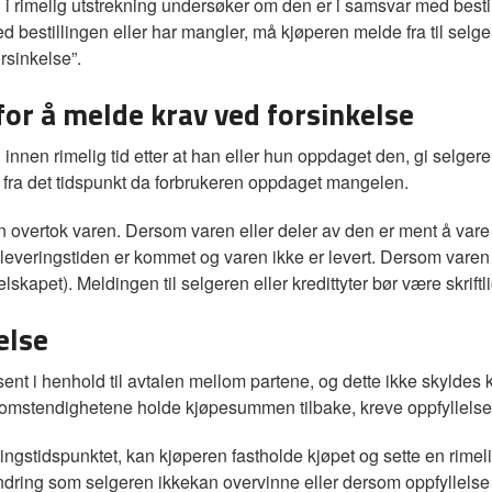
 i rimelig utstrekning undersøker om den er i samsvar med bestil
 bestillingen eller har mangler, må kjøperen melde fra til selg
rsinkelse”.
for å melde krav ved forsinkelse
nnen rimelig tid etter at han eller hun oppdaget den, gi selger
 fra det tidspunkt da forbrukeren oppdaget mangelen.
n overtok varen. Dersom varen eller deler av den er ment å vare 
at leveringstiden er kommet og varen ikke er levert. Dersom varen
lskapet). Meldingen til selgeren eller kredittyter bør være skriftli
else
sent i henhold til avtalen mellom partene, og dette ikke skyldes 
er omstendighetene holde kjøpesummen tilbake, kreve oppfyllelse
ngstidspunktet, kan kjøperen fastholde kjøpet og sette en rimelig
indring som selgeren ikkekan overvinne eller dersom oppfyllelse