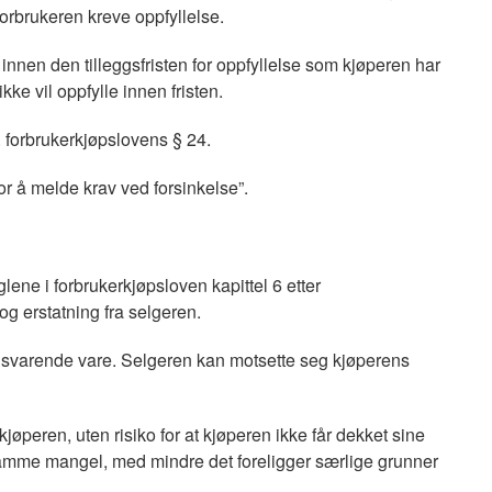
 forbrukeren kreve oppfyllelse.
innen den tilleggsfristen for oppfyllelse som kjøperen har
ke vil oppfylle innen fristen.
f. forbrukerkjøpslovens § 24.
r å melde krav ved forsinkelse”.
ene i forbrukerkjøpsloven kapittel 6 etter
g erstatning fra selgeren.
ilsvarende vare. Selgeren kan motsette seg kjøperens
kjøperen, uten risiko for at kjøperen ikke får dekket sine
r samme mangel, med mindre det foreligger særlige grunner