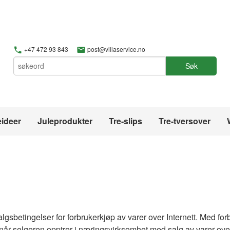
+47 472 93 843
post@villaservice.no
Søk
ideer
Juleprodukter
Tre-slips
Tre-tversover
gsbetingelser for forbrukerkjøp av varer over Internett. Med for
år selgeren opptrer i næringsvirksomhet med salg av varer over 