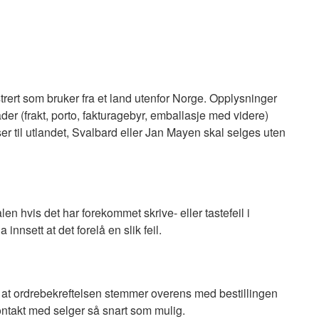
strert som bruker fra et land utenfor Norge. Opplysninger
ader (frakt, porto, fakturagebyr, emballasje med videre)
nser til utlandet, Svalbard eller Jan Mayen skal selges uten
en hvis det har forekommet skrive- eller tastefeil i
innsett at det forelå en slik feil.
er at ordrebekreftelsen stemmer overens med bestillingen
kontakt med selger så snart som mulig.