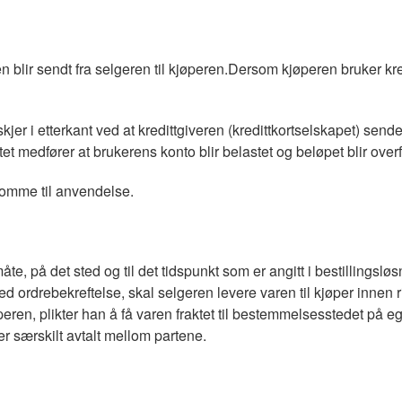
n blir sendt fra selgeren til kjøperen.Dersom kjøperen bruker kre
 skjer i etterkant ved at kredittgiveren (kredittkortselskapet) sen
tet medfører at brukerens konto blir belastet og beløpet blir over
 komme til anvendelse.
te, på det sted og til det tidspunkt som er angitt i bestillingslø
d ordrebekreftelse, skal selgeren levere varen til kjøper innen ri
peren, plikter han å få varen fraktet til bestemmelsesstedet på eg
 særskilt avtalt mellom partene.