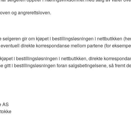
sloven og angrerettsloven.
selgeren gir om kjøpet i bestillingsløsningen i nettbutikken (h
), eventuell direkte korrespondanse mellom partene (for eksempe
jøpet i bestillingsløsningen i nettbutikken, direkte korrespond
itt i bestillingsløsningen foran salgsbetingelsene, så fremt de
ce AS
Stokke