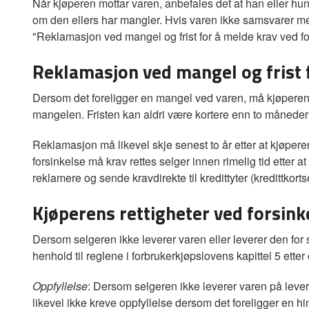
Når kjøperen mottar varen, anbefales det at han eller hun
om den ellers har mangler. Hvis varen ikke samsvarer med
"Reklamasjon ved mangel og frist for å melde krav ved fo
Reklamasjon ved mangel og frist 
Dersom det foreligger en mangel ved varen, må kjøperen i
mangelen. Fristen kan aldri være kortere enn to måneder
Reklamasjon må likevel skje senest to år etter at kjøpere
forsinkelse må krav rettes selger innen rimelig tid etter 
reklamere og sende kravdirekte til kredittyter (kredittkortse
Kjøperens rettigheter ved forsink
Dersom selgeren ikke leverer varen eller leverer den for 
henhold til reglene i forbrukerkjøpslovens kapittel 5 ett
Oppfyllelse
: Dersom selgeren ikke leverer varen på leveri
likevel ikke kreve oppfyllelse dersom det foreligger en h