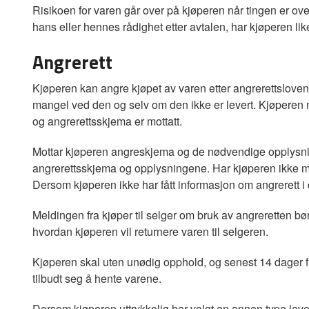
Risikoen for varen går over på kjøperen når tingen er over
hans eller hennes rådighet etter avtalen, har kjøperen li
Angrerett
Kjøperen kan angre kjøpet av varen etter angrerettsloven
mangel ved den og selv om den ikke er levert. Kjøperen 
og angrerettsskjema er mottatt.
Mottar kjøperen angreskjema og de nødvendige opplysnin
angrerettsskjema og opplysningene. Har kjøperen ikke motta
Dersom kjøperen ikke har fått informasjon om angrerett i det
Meldingen fra kjøper til selger om bruk av angreretten bø
hvordan kjøperen vil returnere varen til selgeren.
Kjøperen skal uten unødig opphold, og senest 14 dager fra
tilbudt seg å hente varene.
Dersom kjøperen uttrykkelig har valgt en annen type leve