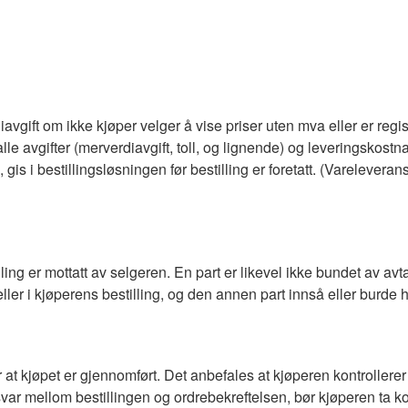
iavgift om ikke kjøper velger å vise priser uten mva eller er regi
le avgifter (merverdiavgift, toll, og lignende) og leveringskostn
gis i bestillingsløsningen før bestilling er foretatt. (Varelevera
ng er mottatt av selgeren. En part er likevel ikke bundet av avtal
ller i kjøperens bestilling, og den annen part innså eller burde ha 
r at kjøpet er gjennomført. Det anbefales at kjøperen kontroller
msvar mellom bestillingen og ordrebekreftelsen, bør kjøperen ta 