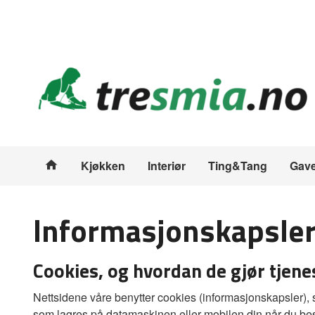
Gå
Lukk
til
innholdet
Produkter
Kjøkken
Interiør
Ting&Tang
Gave
Informasjonskapsler
Cookies, og hvordan de gjør tjene
Nettsidene våre benytter cookies (informasjonskapsler), s
som lagres på datamaskinen eller mobilen din når du bes