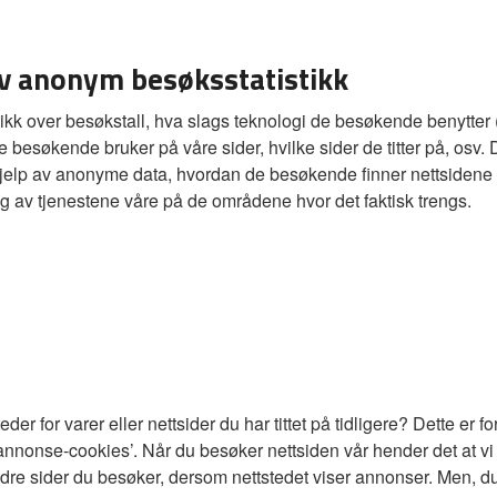
av anonym besøksstatistikk
stikk over besøkstall, hva slags teknologi de besøkende benytter
e besøkende bruker på våre sider, hvilke sider de titter på, osv.
hjelp av anonyme data, hvordan de besøkende finner nettsidene v
ling av tjenestene våre på de områdene hvor det faktisk trengs.
er for varer eller nettsider du har tittet på tidligere? Dette er f
nnonse-cookies’. Når du besøker nettsiden vår hender det at vi
dre sider du besøker, dersom nettstedet viser annonser. Men, du 