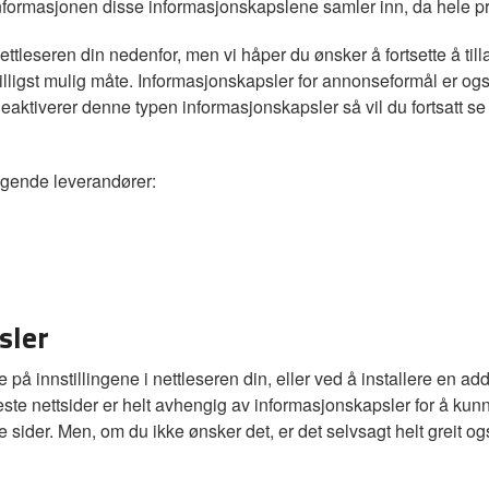
ia informasjonen disse informasjonskapslene samler inn, da hele 
leseren din nedenfor, men vi håper du ønsker å fortsette å till
illigst mulig måte. Informasjonskapsler for annonseformål er og
deaktiverer denne typen informasjonskapsler så vil du fortsatt s
lgende leverandører:
sler
på innstillingene i nettleseren din, eller ved å installere en ad
fleste nettsider er helt avhengig av informasjonskapsler for å kun
re sider. Men, om du ikke ønsker det, er det selvsagt helt greit o