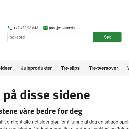
+47 472 93 843
post@villaservice.no
Søk
ideer
Juleprodukter
Tre-slips
Tre-tversover
 på disse sidene
stene våre bedre for deg
lik omtrent alle nettsider gjør, for å kunne gi deg en så god opp
øker nettsteder. Nedenfor benytter vi ordene ‘cookies’ og ‘inf