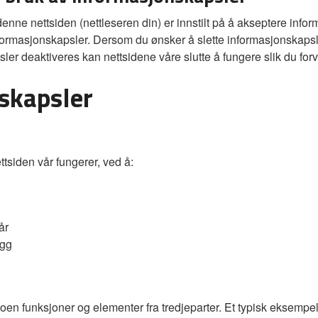
ne nettsiden (nettleseren din) er innstilt på å akseptere informas
er informasjonskapsler. Dersom du ønsker å slette informasjonskap
er deaktiveres kan nettsidene våre slutte å fungere slik du forv
skapsler
ttsiden vår fungerer, ved å:
år
ogg
noen funksjoner og elementer fra tredjeparter. Et typisk eksempe