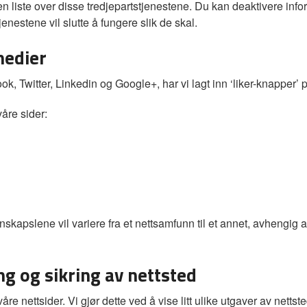
 liste over disse tredjepartstjenestene. Du kan deaktivere inform
jenestene vil slutte å fungere slik de skal.
medier
k, Twitter, Linkedin og Google+, har vi lagt inn ‘liker-knapper’ p
åre sider:
pslene vil variere fra et nettsamfunn til et annet, avhengig av
g og sikring av nettsted
åre nettsider. Vi gjør dette ved å vise litt ulike utgaver av netts