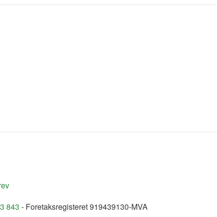
rev
93 843
- Foretaksregisteret 919439130-MVA