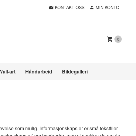
KONTAKT OSS
MIN KONTO
0
Wall-art
Håndarbeid
Bildegalleri
levelse som mulig. Informasjonskapsler er små tekstfiler
ormasjonskapsler’ om hverandre, men vi snakker da om én