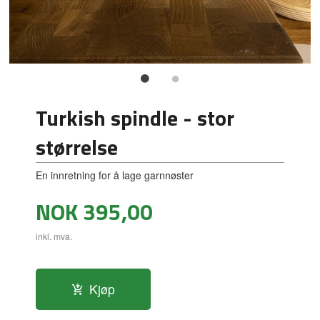
Turkish spindle - stor
størrelse
En innretning for å lage garnnøster
Pris
NOK
395,00
inkl. mva.
Kjøp