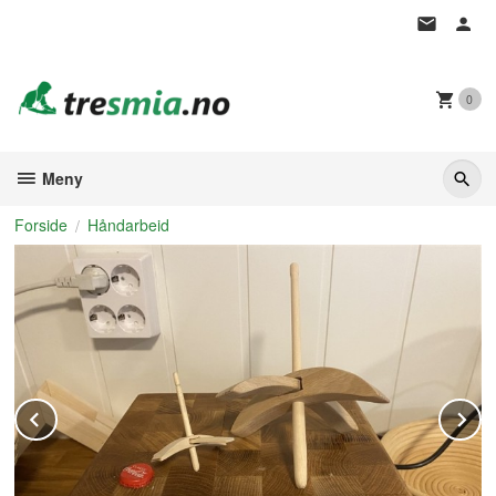
Gå
til
innholdet
0
Meny
Forside
Håndarbeid
Prev
N