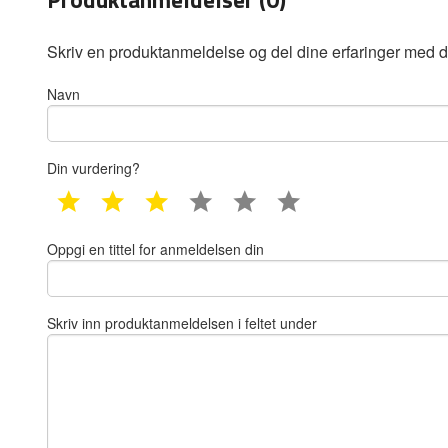
Skriv en produktanmeldelse og del dine erfaringer med d
Navn
Din vurdering?
1 star
2 star
3 star
4 star
5 star
6 star
Oppgi en tittel for anmeldelsen din
Skriv inn produktanmeldelsen i feltet under