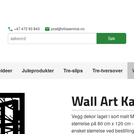
+47 472 93 843
post@villaservice.no
Søk
ideer
Juleprodukter
Tre-slips
Tre-tversover
Wall Art Ka
Vegg dekor laget i sort malt 
størrelse på 80 cm x 120 cm -
ønsket størrelse ved bestilling