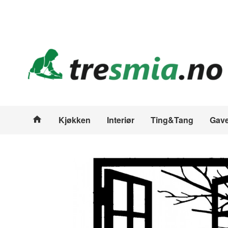
Gå
Lukk
til
innholdet
Produkter
Kjøkken
Interiør
Ting&Tang
Gave