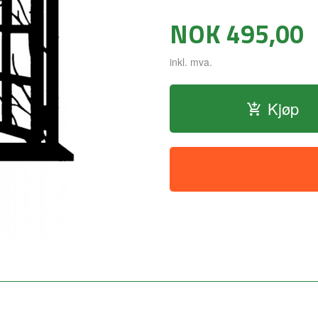
Pris
NOK
495,00
inkl. mva.
Kjøp