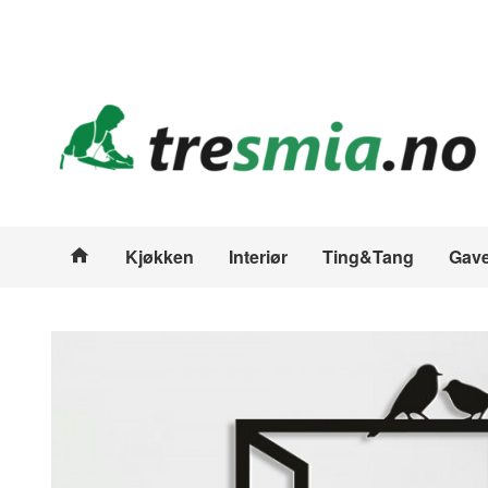
Gå
Lukk
til
innholdet
Produkter
Kjøkken
Interiør
Ting&Tang
Gave