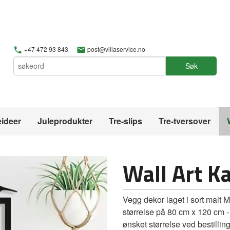
+47 472 93 843
post@villaservice.no
Søk
ideer
Juleprodukter
Tre-slips
Tre-tversover
Wall Art Ka
Vegg dekor laget i sort malt 
størrelse på 80 cm x 120 cm -
ønsket størrelse ved bestilling