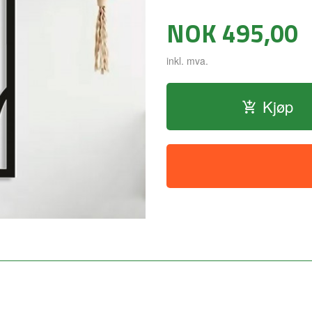
Pris
NOK
495,00
inkl. mva.
Kjøp