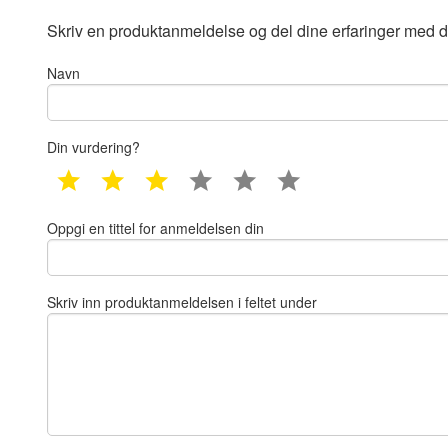
Skriv en produktanmeldelse og del dine erfaringer med d
Navn
Din vurdering?
1 star
2 star
3 star
4 star
5 star
6 star
Oppgi en tittel for anmeldelsen din
Skriv inn produktanmeldelsen i feltet under