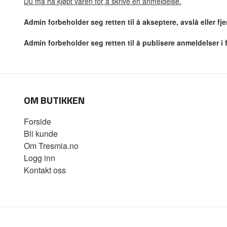
Du må ha kjøpt varen for å skrive en anmeldelse.
Admin forbeholder seg retten til å akseptere, avslå eller f
Admin forbeholder seg retten til å publisere anmeldelser i
OM BUTIKKEN
Forside
Bli kunde
Om Tresmia.no
Logg inn
Kontakt oss