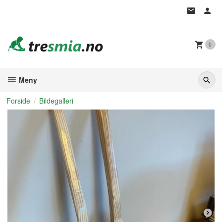
Gå
til
innholdet
0
Meny
Forside
Bildegalleri