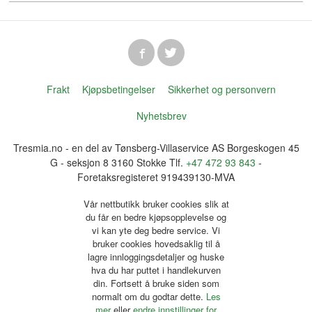
Frakt
Kjøpsbetingelser
Sikkerhet og personvern
Nyhetsbrev
Tresmia.no - en del av Tønsberg-Villaservice AS Borgeskogen 45
G - seksjon 8 3160 Stokke Tlf.
+47 472 93 843
-
Foretaksregisteret 919439130-MVA
Vår nettbutikk bruker cookies slik at
du får en bedre kjøpsopplevelse og
vi kan yte deg bedre service. Vi
bruker cookies hovedsaklig til å
lagre innloggingsdetaljer og huske
hva du har puttet i handlekurven
din. Fortsett å bruke siden som
normalt om du godtar dette.
Les
mer
eller
endre innstillinger for