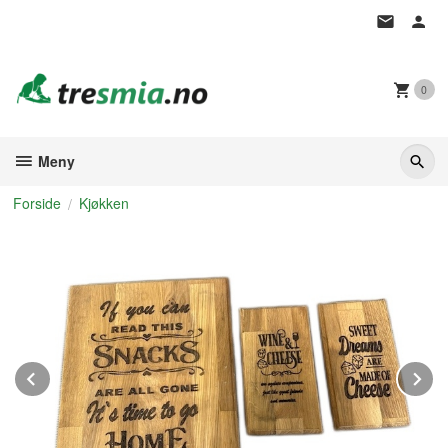
Gå
til
innholdet
0
Meny
Forside
Kjøkken
Prev
N