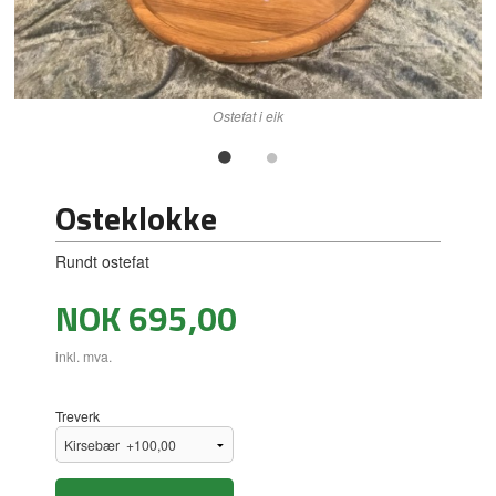
Ostefat i eik
Osteklokke
Rundt ostefat
Pris
NOK
695,00
inkl. mva.
Treverk