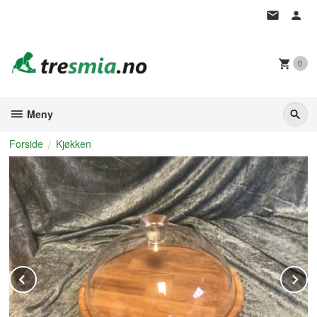
Gå
til
innholdet
0
Meny
Forside
Kjøkken
Prev
N