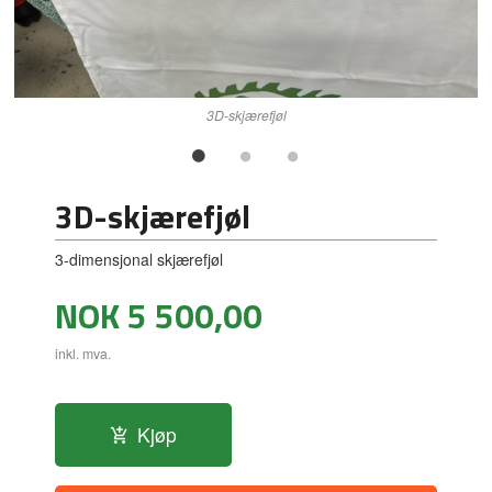
3D-skjærefjøl
3D-skjærefjøl
3-dimensjonal skjærefjøl
Pris
NOK
5 500,00
inkl. mva.
Kjøp