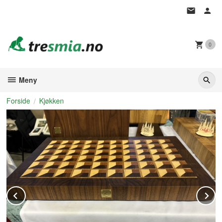
Gå
til
innholdet
0
Meny
Forside
Kjøkken
Prev
N