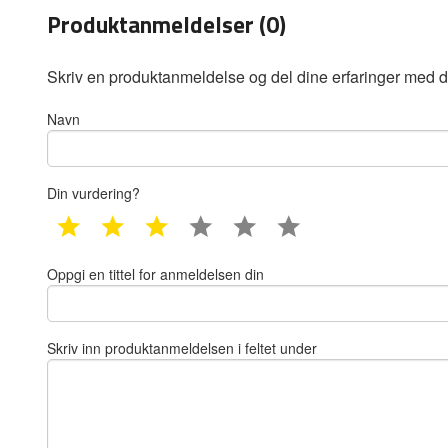
Produktanmeldelser (0)
Skriv en produktanmeldelse og del dine erfaringer med d
Navn
Din vurdering?
1 star
2 star
3 star
4 star
5 star
6 star
Oppgi en tittel for anmeldelsen din
Skriv inn produktanmeldelsen i feltet under