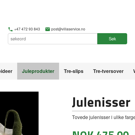
+47 472 93 843
post@villaservice.no
Søk
ideer
Juleprodukter
Tre-slips
Tre-tversover
Julenisser
Tovede julenisser i ulike farge
Pris
NOK
475,00