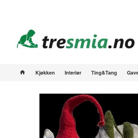
Gå
Lukk
til
innholdet
Produkter
Kjøkken
Interiør
Ting&Tang
Gave