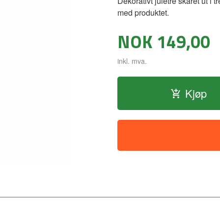
Dekorativt juletre skåret ut i 
med produktet.
Pris
NOK
149,00
inkl. mva.
Kjøp