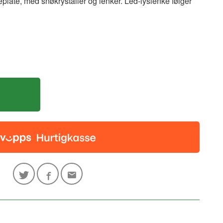
treplate, med snøkrystaller og lenker. Led-lyslenke følger