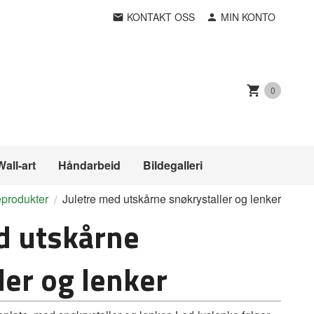
KONTAKT OSS
MIN KONTO
0
Wall-art
Håndarbeid
Bildegalleri
eprodukter
Juletre med utskårne snøkrystaller og lenker
d utskårne
ler og lenker