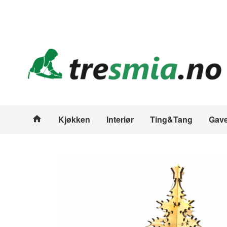
Gå
Lukk
til
innholdet
Produkter
Kjøkken
Interiør
Ting&Tang
Gave