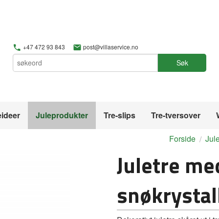
+47 472 93 843
post@villaservice.no
Søk
ideer
Juleprodukter
Tre-slips
Tre-tversover
Forside
Jul
Juletre me
snøkrystal