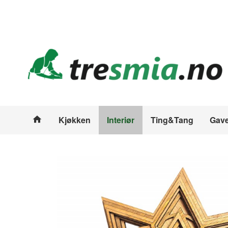
Gå
Lukk
til
innholdet
Produkter
Kjøkken
Interiør
Ting&Tang
Gave