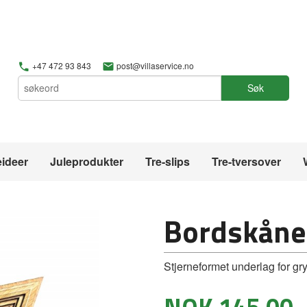
+47 472 93 843
post@villaservice.no
Søk
ideer
Juleprodukter
Tre-slips
Tre-tversover
Bordskåne
Stjerneformet underlag for gry
Pris
NOK
145,00