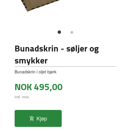
Bunadskrin - søljer og
smykker
Bunadskrin i oljet bjørk
Pris
NOK
495,00
inkl. mva.
Kjøp