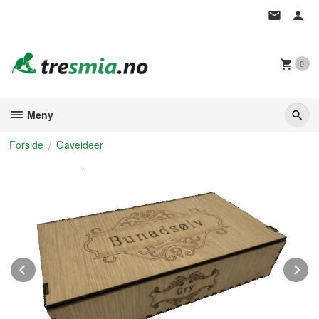
Gå
til
innholdet
0
Meny
Forside
Gaveideer
Prev
N